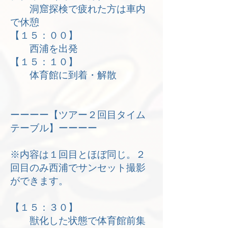
洞窟探検で疲れた方は車内
で休憩
【１５：００】
西浦を出発
【１５：１０】
体育館に到着・解散
ーーーー【ツアー２回目タイム
テーブル】ーーーー
※内容は１回目とほぼ同じ。２
回目のみ西浦でサンセット撮影
ができます。
【１５：３０】
獣化した状態で体育館前集