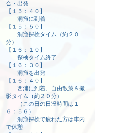
合・出発
【１５：４０】
洞窟に到着
【１５：５０】
洞窟探検タイム（約２０
分）
【１６：１０】
探検タイム終了
【１６：３０】
洞窟を出発
【１６：４０】
西浦に到着、自由散策＆撮
影タイム（約２０分）
（この日の日没時間は１
６：５６）
洞窟探検で疲れた方は車内
で休憩