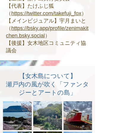
​【代表】たけふじ狐
（
https://twitter.com/takefuji_fox
）
​【メインビジュアル】宇月まいと
（
https://bsky.app/profile/zenimakit
chen.bsky.social
）
​【後援】女木地区コミュニティ協
議会
【女木島について】
​瀬戸内の風が吹く「ファンタ
ジーとアートの島」