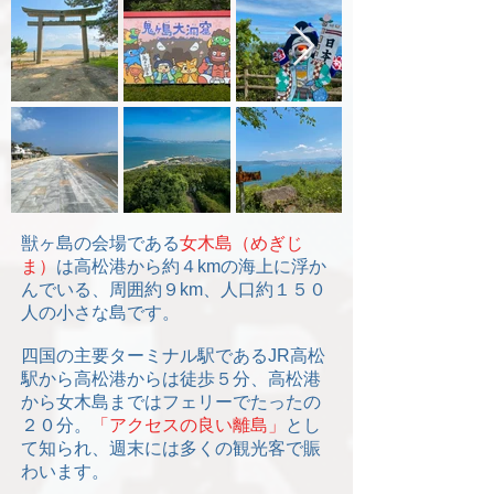
獣ヶ島の会場である
女木島（めぎじ
ま）
は高松港から約４kmの海上に浮か
んでいる、周囲約９km、人口約１５０
人の小さな島です。
四国の主要ターミナル駅であるJR高松
駅から高松港からは徒歩５分、高松港
から女木島まではフェリーでたったの
２０分。
「アクセスの良い離島」
とし
て知られ、週末には多くの観光客で賑
わいます。