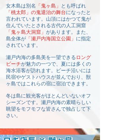
女木島は別名
「鬼ヶ島」
とも呼ばれ
「桃太郎」の鬼退治の舞台
になったと
言われています。山頂にはかつて鬼が
住んでいたとされる古代の人工洞窟
「鬼ヶ島大洞窟」
があります。また、
島全体が
「瀬戸内海国立公園」
に指定
されています。
瀬戸内海の多島美を一望できる
ロング
ビーチ
が魅力の一つで、夏には多くの
海水浴客が訪れます。ビーチ沿いには
民宿やゲストハウスが並んでおり、獣
ヶ島ではこれらの宿に宿泊できます。
冬は島に観光客がほとんどいないオフ
シーズンです。瀬戸内海の素晴らしい
眺望をモフモフな皆さんで独占して下
さい。