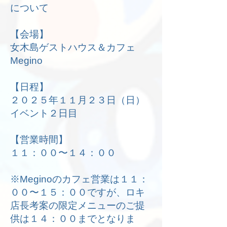
について
【会場】
女木島ゲストハウス＆カフェ
Megino
【日程】
２０２５年１１月２３日（日）
イベント２日目
【営業時間】
１１：００〜１４：００
※Meginoのカフェ営業は１１：
００〜１５：００ですが、ロキ
店長考案の限定メニューのご提
供は１４：００までとなりま